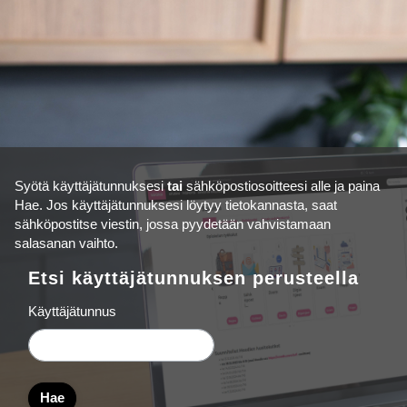
Siirry pääsisältöön
Syötä käyttäjätunnuksesi
tai
sähköpostiosoitteesi alle ja paina
Hae. Jos käyttäjätunnuksesi löytyy tietokannasta, saat
sähköpostitse viestin, jossa pyydetään vahvistamaan
salasanan vaihto.
Etsi käyttäjätunnuksen perusteella
Etsi käyttäjätunnuksen perusteella
Käyttäjätunnus