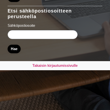
Etsi sähköpostiosoitteen
Etsi sähköpostiosoitteen perusteella
perusteella
Sähköpostiosoite
Takaisin kirjautumissivulle