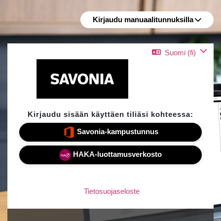
Siirry pääsisältöön
Kirjaudu manuaalitunnuksilla
Suomi ‎(fi)‎
Kirjaudu sisään käyttäen tiliäsi kohteessa:
Savonia-kampustunnus
HAKA-luottamusverkosto
Tietosuojaseloste